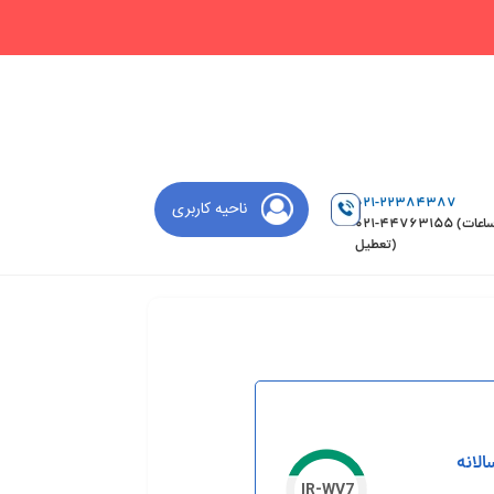
021-22384387
ناحیه کاربری
021-44763155 (ساعات
تعطیل)
الانه
IR-WV7