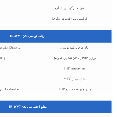
هزينه بازگرداني بک آپ
قابلیت زیپ (فشرده سازی)
برنامه نویسی پلان IR-WV7
زبان های برنامه نویسی
ipt jQuery ...
ورژن PHP (امکان تنظیم دلخواه)
|8.0|8.1
PHP memory imit
پشتیبانی از MVC
ماژولهاي نصب شده PHP
به انتخاب کاربر
منابع اختصاصی پلان IR-WV7