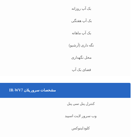
بک آپ روزانه
بک آپ هفتگی
بک آپ ماهانه
نگه داری (آرشیو)
محل نگهداری
فضای بک آپ
مشخصات سرور پلان IR-WV7
کنترل پنل سی پنل
وب سرور لایت اسپید
کلودلینوکس