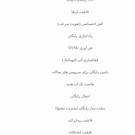
قابلیت ارتقا
کش اختصاصی (تقویت سرعت)
راه اندازی رایگان
فن آوری NVMe
فعالسازی آنی (اتوماتیک)
دامین رایگان برای سرویس های سالانه
هاست بک آپ هدیه
انتقال رایگان
سایت ساز رایگان (مدیریت محتوا)
قابلیت ریدایرکت
قابلیت wildcard