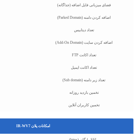
فضای میزبانی فایل اضافه (جداگانه)
اضافه کردن دامنه (Parked Domain)
تعداد دیتابیس
اضافه کردن سایت (Add-On Domain)
تعداد اکانت FTP
تعداد اکانت ایمیل
تعداد زیر دامنه (Sub domain)
تخمین بازدید روزانه
تخمین کاربران آنلاین
امکانات پلان IR-WV7
SSL رایگان (https)