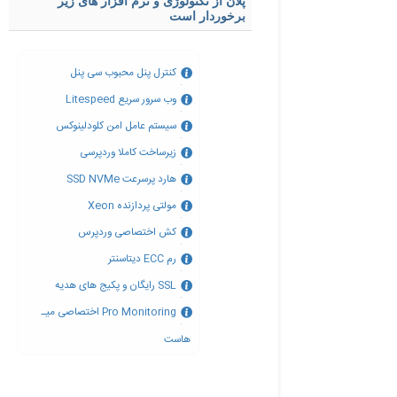
پلان از تکنولوژی و نرم افزار های زیر
برخوردار است
کنترل پنل محبوب سی پنل
وب سرور سریع Litespeed
سیستم عامل امن کلودلینوکس
زیرساخت کاملا وردپرسی
هارد پرسرعت SSD NVMe
مولتی پردازنده Xeon
کش اختصاصی وردپرس
رم ECC دیتاسنتر
SSL رایگان و پکیج های هدیه
Pro Monitoring اختصاصی میـ
هاست