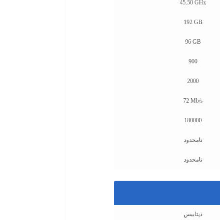
45.50 GHz
192 GB
96 GB
900
2000
72 Mb/s
180000
نامحدود
نامحدود
دیتابیس