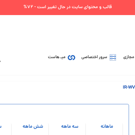
قالب و محتوای سایت در حال تغییر است - 72%
مجازی
سرور اختصاصی
میـ هاست
ماهانه
سه ماهه
شش ماهه
س