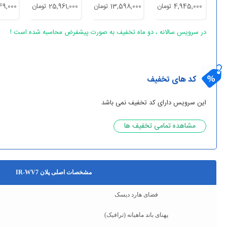
4,945,000 تومان
13,598,000 تومان
25,961,000 تومان
9,449,000
در سرویس سالانه ، دو ماه تخفیف به صورت پیشفرض محاسبه شده است !
کد های تخفیف
این سرویس دارای کد تخفیف نمی باشد
مشاهده تمامی تخفیف ها
مشخصات اصلی پلان IR-WV7
فضای هارد دیسک
پهنای باند ماهیانه (ترافیک)