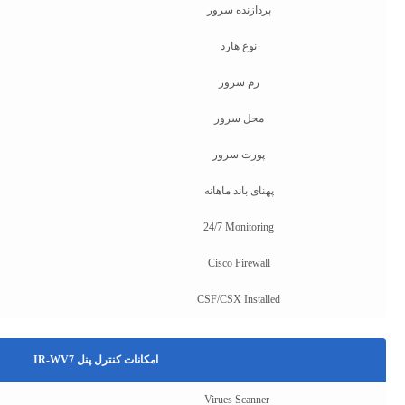
پردازنده سرور
نوع هارد
رم سرور
محل سرور
پورت سرور
پهنای باند ماهانه
24/7 Monitoring
Cisco Firewall
CSF/CSX Installed
امکانات کنترل پنل IR-WV7
Virues Scanner