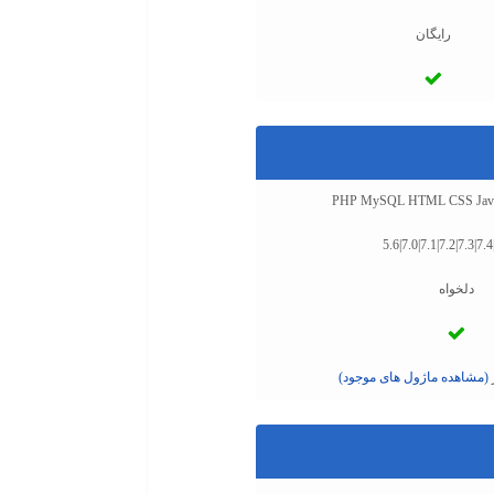
رایگان
PHP MySQL HTML CSS Javascr
5.6|7.0|7.1|7.2|7.3|7.4
دلخواه
(مشاهده ماژول های موجود)