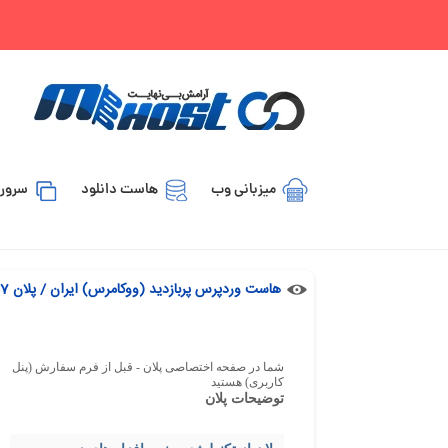
میزبانی وب
هاست دانلود
سرور 
هاست وردپرس پربازدید (ووکامرس) ایران / پلان IR-WV7
شما در صفحه اختصاصی پلان - قبل از فرم سفارش (پنل
کاربری) هستید
توضیحات پلان