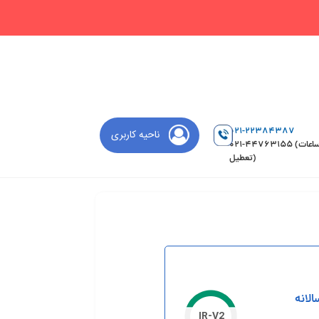
021-22384387
ناحیه کاربری
021-44763155 (ساعات
تعطیل)
الانه
IR-V2