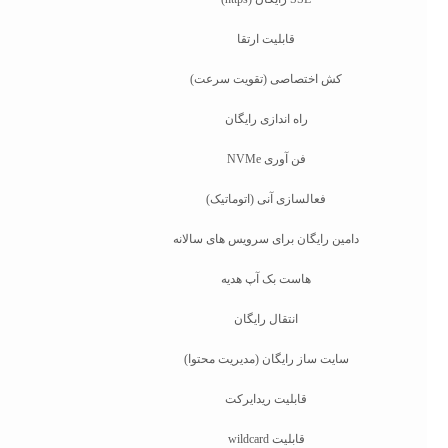
قابلیت ارتقا
کش اختصاصی (تقویت سرعت)
راه اندازی رایگان
فن آوری NVMe
فعالسازی آنی (اتوماتیک)
دامین رایگان برای سرویس های سالانه
هاست بک آپ هدیه
انتقال رایگان
سایت ساز رایگان (مدیریت محتوا)
قابلیت ریدایرکت
قابلیت wildcard