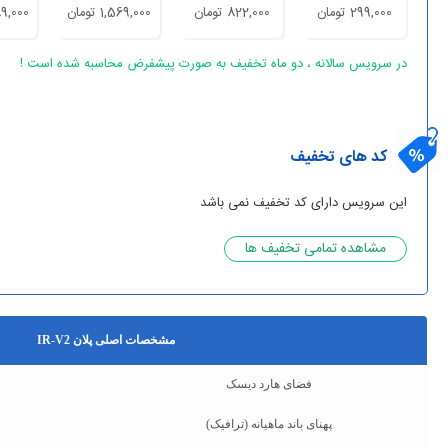
299,000 تومان
822,000 تومان
1,569,000 تومان
2,989,000
در سرویس سالانه ، دو ماه تخفیف به صورت پیشفرض محاسبه شده است !
کد های تخفیف
این سرویس دارای کد تخفیف نمی باشد
مشاهده تمامی تخفیف ها
مشخصات اصلی پلان IR-V2
فضای هارد دیسک
پهنای باند ماهیانه (ترافیک)