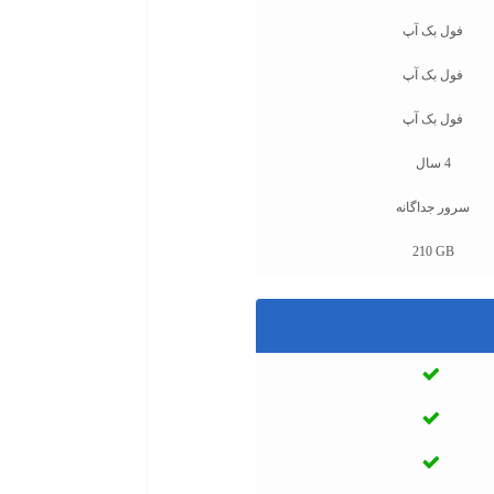
فول بک آپ
فول بک آپ
فول بک آپ
4 سال
سرور جداگانه
210 GB