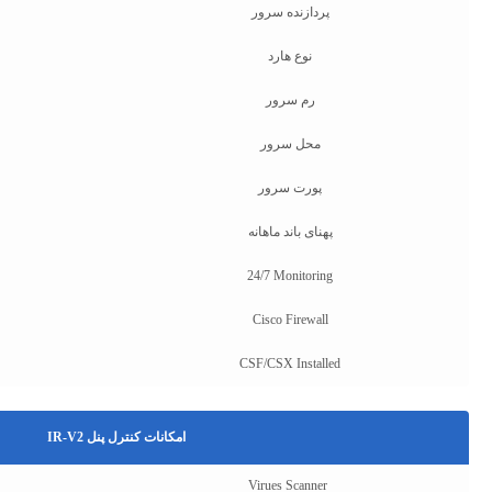
پردازنده سرور
نوع هارد
رم سرور
محل سرور
پورت سرور
پهنای باند ماهانه
24/7 Monitoring
Cisco Firewall
CSF/CSX Installed
امکانات کنترل پنل IR-V2
Virues Scanner