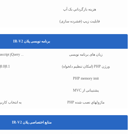
هزينه بازگرداني بک آپ
قابلیت زیپ (فشرده سازی)
برنامه نویسی پلان IR-V2
زبان های برنامه نویسی
ipt jQuery ...
ورژن PHP (امکان تنظیم دلخواه)
|8.0|8.1
PHP memory imit
پشتیبانی از MVC
ماژولهاي نصب شده PHP
به انتخاب کاربر
منابع اختصاصی پلان IR-V2