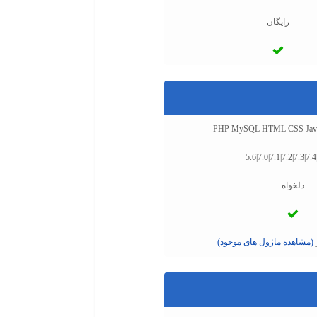
رایگان
PHP MySQL HTML CSS Javascr
5.6|7.0|7.1|7.2|7.3|7.4
دلخواه
(مشاهده ماژول های موجود)