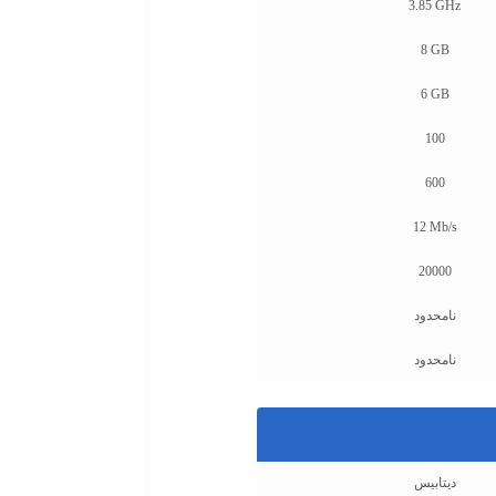
3.85 GHz
8 GB
6 GB
100
600
12 Mb/s
20000
نامحدود
نامحدود
دیتابیس