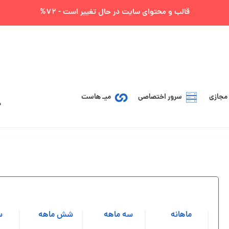
قالب و محتوای سایت در حال تغییر است - 72%
مجازی
سرور اختصاصی
میـ هاست
ماهانه
سه ماهه
شش ماهه
س