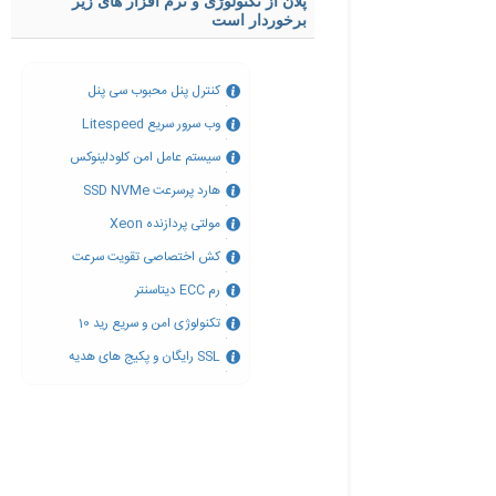
پلان از تکنولوژی و نرم افزار های زیر
برخوردار است
کنترل پنل محبوب سی پنل
وب سرور سریع Litespeed
سیستم عامل امن کلودلینوکس
هارد پرسرعت SSD NVMe
مولتی پردازنده Xeon
کش اختصاصی تقویت سرعت
رم ECC دیتاسنتر
تکنولوژی امن و سریع رید 10
SSL رایگان و پکیج های هدیه