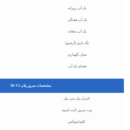
بک آپ روزانه
بک آپ هفتگی
بک آپ ماهانه
نگه داری (آرشیو)
محل نگهداری
فضای بک آپ
مشخصات سرور پلان IR-V2
کنترل پنل سی پنل
وب سرور لایت اسپید
کلودلینوکس