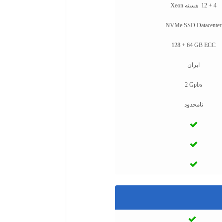
4 + 12 هسته Xeon
NVMe SSD Datacenter
128 + 64 GB ECC
ایران
2 Gpbs
نامحدود