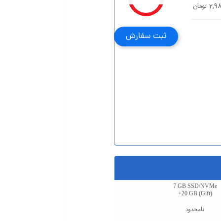
 تومان
ثبت سفارش
7 GB SSD/NVMe
+20 GB (Gift)
نامحدود