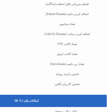
فضای میزبانی فایل اضافه (جداگانه)
اضافه کردن دامنه (Parked Domain)
تعداد دیتابیس
اضافه کردن سایت (Add-On Domain)
تعداد اکانت FTP
تعداد اکانت ایمیل
تعداد زیر دامنه (Sub domain)
تخمین بازدید روزانه
تخمین کاربران آنلاین
امکانات پلان IR-V2
SSL رایگان (https)