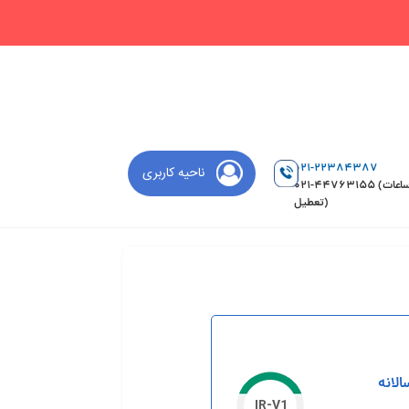
021-22384387
ناحیه کاربری
021-44763155 (ساعات
تعطیل)
الانه
IR-V1