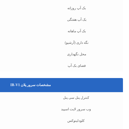
بک آپ روزانه
بک آپ هفتگی
بک آپ ماهانه
نگه داری (آرشیو)
محل نگهداری
فضای بک آپ
مشخصات سرور پلان IR-V1
کنترل پنل سی پنل
وب سرور لایت اسپید
کلودلینوکس