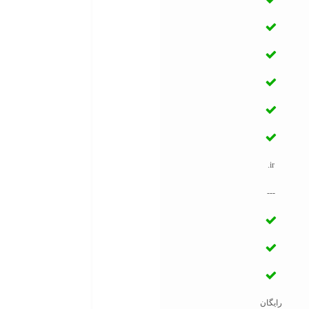
.ir
---
رایگان