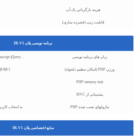
هزينه بازگرداني بک آپ
قابلیت زیپ (فشرده سازی)
برنامه نویسی پلان IR-V1
زبان های برنامه نویسی
ipt jQuery ...
ورژن PHP (امکان تنظیم دلخواه)
|8.0|8.1
PHP memory imit
پشتیبانی از MVC
ماژولهاي نصب شده PHP
به انتخاب کاربر
منابع اختصاصی پلان IR-V1