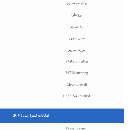
پردازنده سرور
نوع هارد
رم سرور
محل سرور
پورت سرور
پهنای باند ماهانه
24/7 Monitoring
Cisco Firewall
CSF/CSX Installed
امکانات کنترل پنل IR-V1
Virues Scanner