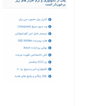
پلان از تکنولوژی و نرم افزار های زیر
برخوردار است
کنترل پنل محبوب سی پنل
وب سرور سریع Litespeed
سیستم عامل امن کلودلینوکس
هارد پرسرعت SSD NVMe
مولتی پردازنده Xeon
کش اختصاصی تقویت سرعت
رم ECC دیتاسنتر
تکنولوژی امن و سریع رید 10
SSL رایگان و پکیج های هدیه