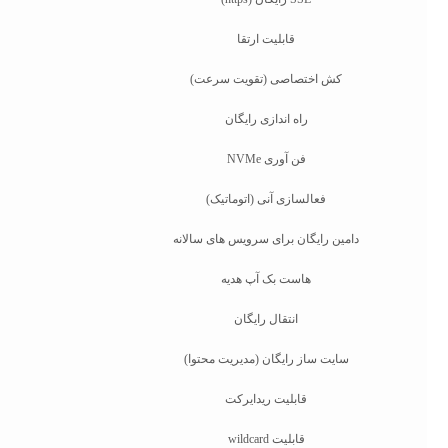
قابلیت ارتقا
کش اختصاصی (تقویت سرعت)
راه اندازی رایگان
فن آوری NVMe
فعالسازی آنی (اتوماتیک)
دامین رایگان برای سرویس های سالانه
هاست بک آپ هدیه
انتقال رایگان
سایت ساز رایگان (مدیریت محتوا)
قابلیت ریدایرکت
قابلیت wildcard