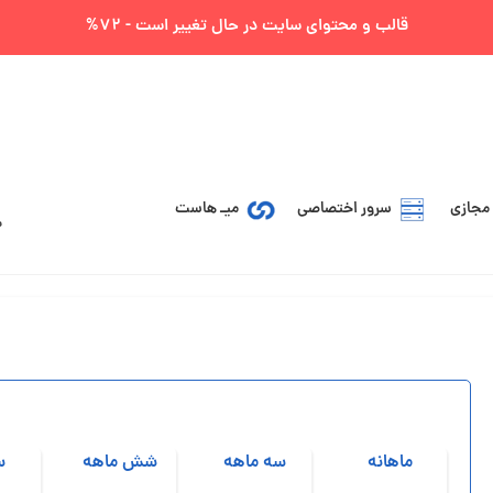
قالب و محتوای سایت در حال تغییر است - 72%
مجازی
سرور اختصاصی
میـ هاست
ماهانه
سه ماهه
شش ماهه
س