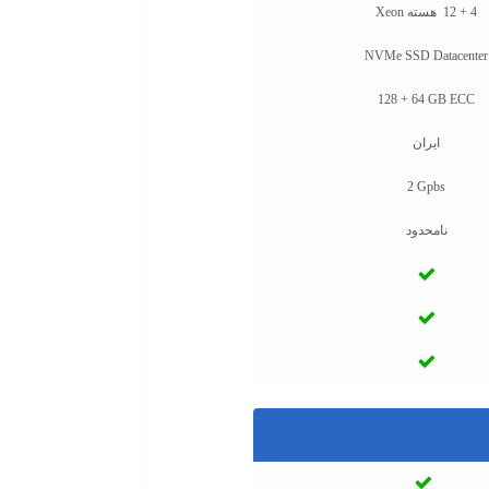
4 + 12 هسته Xeon
NVMe SSD Datacenter
128 + 64 GB ECC
ایران
2 Gpbs
نامحدود