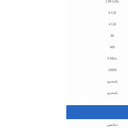
2.80 GHz
6 GB
4 GB
80
400
9 Mb/s
10000
نامحدود
نامحدود
دیتابیس