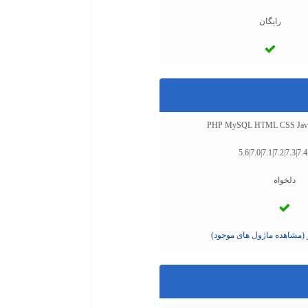
رایگان
PHP MySQL HTML CSS Javascr
5.6|7.0|7.1|7.2|7.3|7.4
دلخواه
(مشاهده ماژول های موجود)