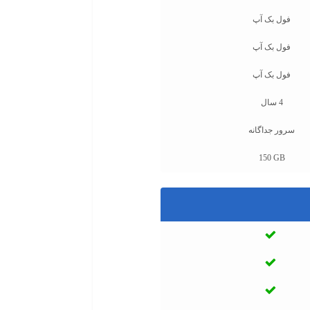
فول بک آپ
فول بک آپ
فول بک آپ
4 سال
سرور جداگانه
150 GB