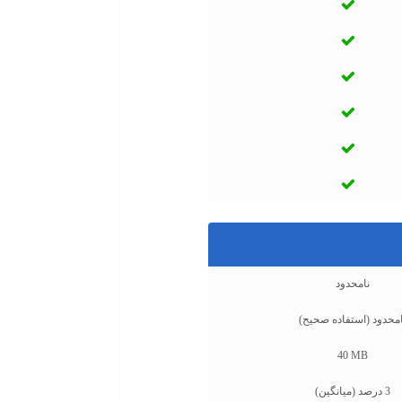
نامحدود
امحدود (استفاده صحیح)
40 MB
3 درصد (میانگین)