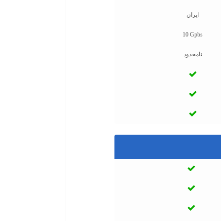
ایران
10 Gpbs
نامحدود