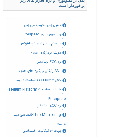
پلان از تکنولوژی و نرم افزار های زیر
برخوردار است
کنترل پنل محبوب سی پنل
وب سرور سریع Litespeed
سیستم عامل امن کلودلینوکس
مولتی پردازنده Xeon
رم ECC دیتاسنتر
SSL رایگان و پکیج های هدیه
کش SSD NVMe هاست دانلود
هارد با استقامت Helium Platform
Enterprise
رم ECC دیتاسنتر
Pro Monitoring اختصاصی میـ
هاست
پورت 10 گیگابیت اختصاصی