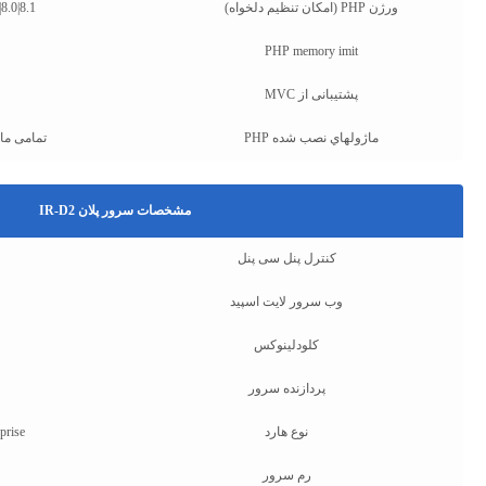
ورژن PHP (امکان تنظیم دلخواه)
|8.0|8.1
PHP memory imit
پشتیبانی از MVC
ماژولهاي نصب شده PHP
تمامی ماژ
مشخصات سرور پلان IR-D2
کنترل پنل سی پنل
وب سرور لایت اسپید
کلودلینوکس
پردازنده سرور
نوع هارد
prise
رم سرور