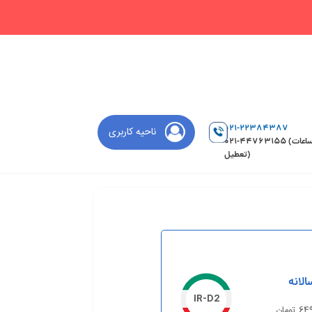
021-22384387
ناحیه کاربری
021-44763155 (ساعات
تعطیل)
الانه
IR-D2
تومان