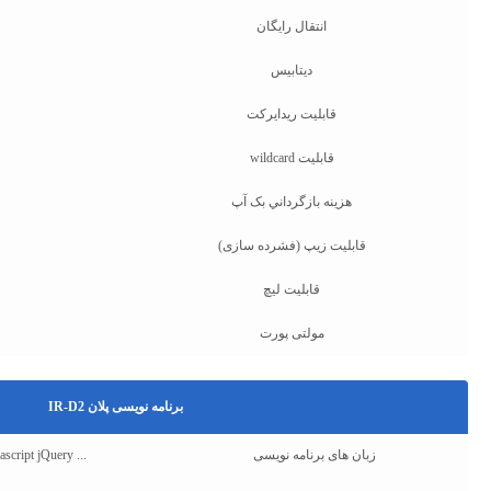
انتقال رایگان
دیتابیس
قابلیت ریدایرکت
قابلیت wildcard
هزينه بازگرداني بک آپ
قابلیت زیپ (فشرده سازی)
قابلیت لیچ
مولتی پورت
برنامه نویسی پلان IR-D2
زبان های برنامه نویسی
ipt jQuery ...