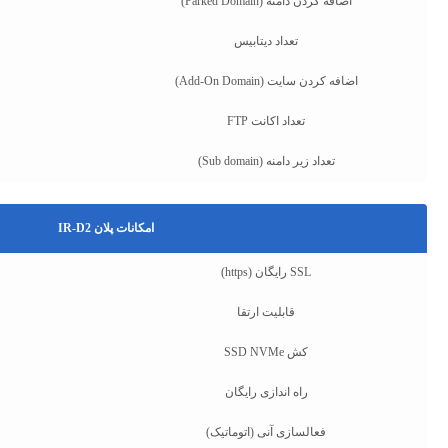
اضافه کردن دامنه (Parked Domain)
تعداد دیتابیس
اضافه کردن سایت (Add-On Domain)
تعداد اکانت FTP
تعداد زیر دامنه (Sub domain)
امکانات پلان IR-D2
SSL رایگان (https)
قابلیت ارتقا
کش SSD NVMe
راه اندازی رایگان
فعالسازی آنی (اتوماتیک)