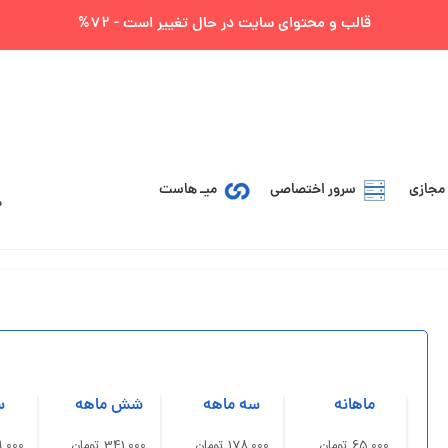
قالب و محتوای سایت در حال تغییر است - 72%
مجازی
سرور اختصاصی
میـ هاست
ماهانه
سه ماهه
شش ماهه
س
65,000 تومان
178,000 تومان
341,000 تومان
649,000 