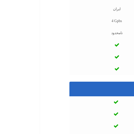
ایران
4 Gpbs
نامحدود