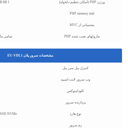
ورژن PHP (امکان تنظیم دلخواه)
|8.0|8.1
PHP memory imit
پشتیبانی از MVC
ماژولهاي نصب شده PHP
تمامی ماژ
مشخصات سرور پلان EU-VDL1
کنترل پنل سی پنل
وب سرور لایت اسپید
کلودلینوکس
پردازنده سرور
نوع هارد
 + SSD NVMe
رم سرور