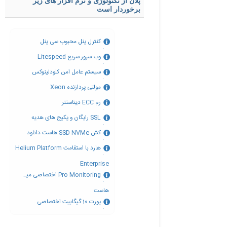
پلان از تکنولوژی و نرم افزار های زیر
برخوردار است
کنترل پنل محبوب سی پنل
وب سرور سریع Litespeed
سیستم عامل امن کلودلینوکس
مولتی پردازنده Xeon
رم ECC دیتاسنتر
SSL رایگان و پکیج های هدیه
کش SSD NVMe هاست دانلود
هارد با استقامت Helium Platform
Enterprise
Pro Monitoring اختصاصی میـ
هاست
پورت 10 گیگابیت اختصاصی