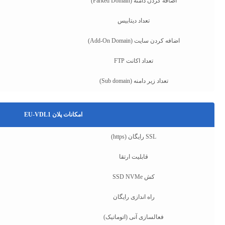
اضافه کردن دامنه (Parked Domain)
تعداد دیتابیس
اضافه کردن سایت (Add-On Domain)
تعداد اکانت FTP
تعداد زیر دامنه (Sub domain)
امکانات پلان EU-VDL1
SSL رایگان (https)
قابلیت ارتقا
کش SSD NVMe
راه اندازی رایگان
فعالسازی آنی (اتوماتیک)