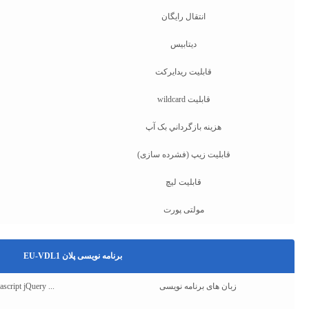
انتقال رایگان
دیتابیس
قابلیت ریدایرکت
قابلیت wildcard
هزينه بازگرداني بک آپ
قابلیت زیپ (فشرده سازی)
قابلیت لیچ
مولتی پورت
برنامه نویسی پلان EU-VDL1
زبان های برنامه نویسی
ipt jQuery ...