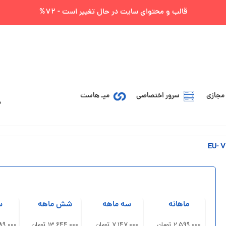
قالب و محتوای سایت در حال تغییر است - 72%
مجازی
سرور اختصاصی
میـ هاست
ماهانه
سه ماهه
شش ماهه
س
2,599,000 تومان
7,147,000 تومان
13,644,000 تومان
5,989,000