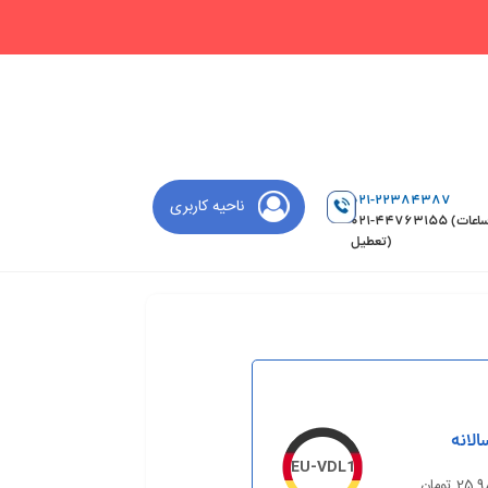
021-22384387
ناحیه کاربری
021-44763155 (ساعات
تعطیل)
الانه
EU-VDL1
2 تومان