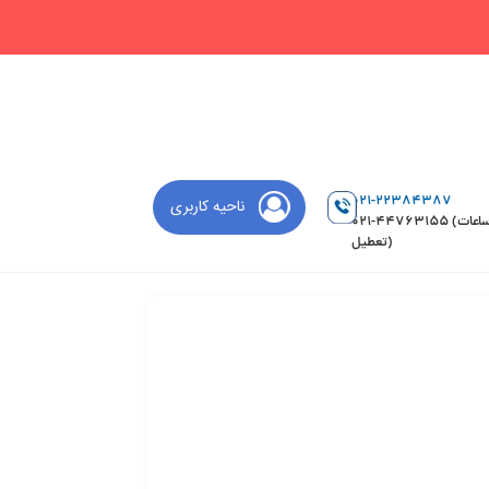
021-22384387
ناحیه کاربری
021-44763155 (ساعات
تعطیل)