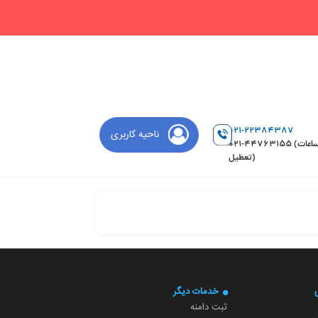
021-22384387
ناحیه کاربری
021-44763155 (ساعات
تعطیل)
خدمات دیگر
ثبت دامنه