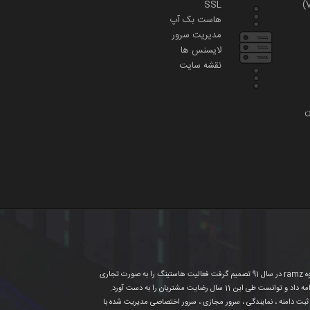
SSL
هاست بک آپ
مدیریت سرور
لایسنس ها
نقشه سایت
ن
لوگوی میـ هاست به معنای آرامش بی نهایت است .چیزی که یک وب مستر در انتظار اوست . گروه ramz (میـ هاست) در سال 1389-1390 تشکیل شد. گروه ramz در سال 91 تصمیم گرفت فعالیت هاستینگ را به صورت تجاری
شروع کند . در سال 1391 دامنه ملی mehost.ir را خریداری کرد و فعالیت به صورت رسمی شروع شد سپس در سال 92 با دامنه mehost.co کار خود را ادامه داد و توانست طی این 11 سال رضایت مشتریان را به دست آورد.
ثبت دامنه ، نمایندگی ، سرور مجازی ، سرور اختصاصی مدیریت شده با