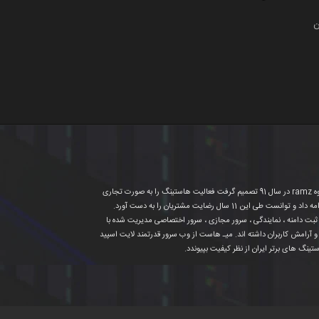
ن
لوگوی میـ هاست به معنای آرامش بی نهایت است .چیزی که یک وب مستر در انتظار اوست . گروه ramz (میـ هاست) در سال 1389-1390 تشکیل شد. گروه ramz در سال 91 تصمیم گرفت فعالیت هاستینگ را به صورت تجاری
شروع کند . در سال 1391 دامنه ملی mehost.ir را خریداری کرد و فعالیت به صورت رسمی شروع شد سپس در سال 92 با دامنه mehost.co کار خود را ادامه داد و توانست طی این 11 سال رضایت مشتریان را به دست آورد.
ثبت دامنه ، نمایندگی ، سرور مجازی ، سرور اختصاصی مدیریت شده با
 و آرامش کاربران داشته اند. میـ هاست از وب سرور قدرتمند لایت اسپید
ینگ های برتر ایران از نظر کیفیت بپیوندد.