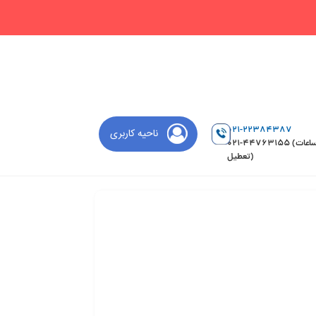
021-22384387
ناحیه کاربری
021-44763155 (ساعات
تعطیل)