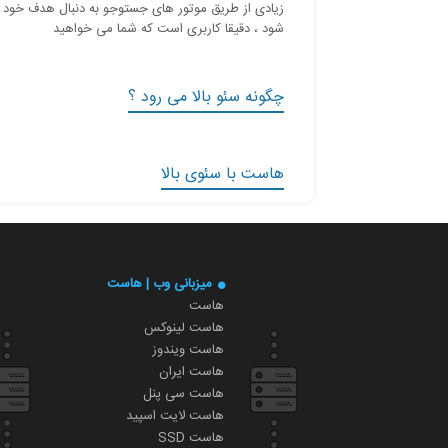
زیادی از طریق موتور های جستوجو به دنبال هدف خود 
شود ، دقیقا کاربری است که شما می خواهید
چگونه سئو بالا می رود ؟
هاست با سئوی بالا
میزبانی وب | هاست
هاست
هاست لینوکس
هاست ویندوز
هاست ایران
هاست سی پنل
هاست لایت اسپید
هاست SSD